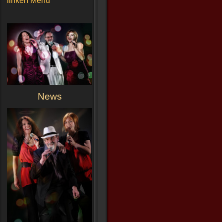
linken Menü
News